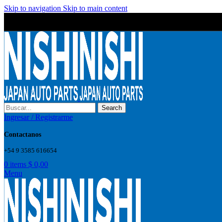
Skip to navigation
Skip to main content
Wrong menu selected
Wrong menu selected
Search
Ingresar / Registrarme
Contactanos
+54 9 3585 616654
0
items
$
0,00
Menu