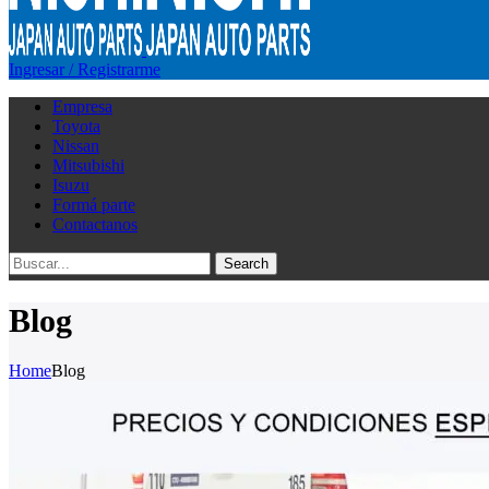
Ingresar / Registrarme
Empresa
Toyota
Nissan
Mitsubishi
Isuzu
Formá parte
Contactanos
Search
Blog
Home
Blog