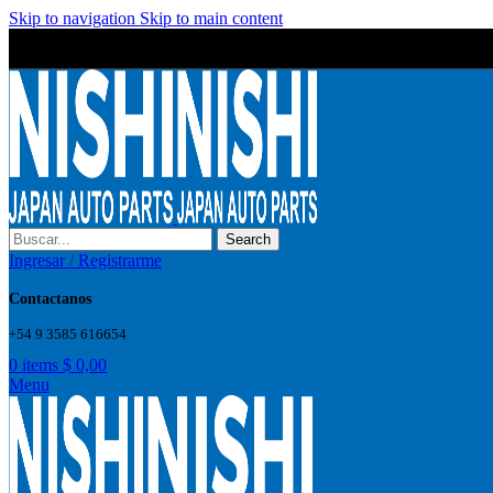
Skip to navigation
Skip to main content
Wrong menu selected
Wrong menu selected
Search
Ingresar / Registrarme
Contactanos
+54 9 3585 616654
0
items
$
0,00
Menu