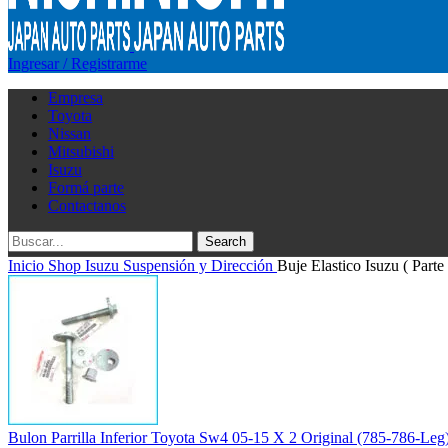
Ingresar / Registrarme
Empresa
Toyota
Nissan
Mitsubishi
Isuzu
Formá parte
Contactanos
Search
Inicio
Shop
Isuzu
Suspensión y Dirección
Buje Elastico Isuzu ( Parte
Bulon Parrilla Inferior Toyota Sw4 05-15 X 2 Original (785-786-Leg