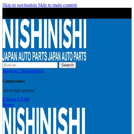
Skip to navigation
Skip to main content
Wrong menu selected
Wrong menu selected
Search
Ingresar / Registrarme
Contactanos
+54 9 3585 616654
0
items
$
0,00
Menu