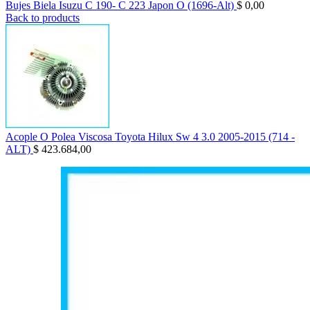
Bujes Biela Isuzu C 190- C 223 Japon O (1696-Alt)
$
0,00
Back to products
Acople O Polea Viscosa Toyota Hilux Sw 4 3.0 2005-2015 (714 -
ALT)
$
423.684,00