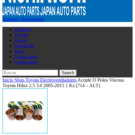
Ingresar / Registrarme
Empresa
Toyota
Nissan
Mitsubishi
Isuzu
Formá parte
Contactanos
Search
Inicio
Shop
Toyota
Electroventiladores
Acople O Polea Viscosa
Toyota Hilux 2.5 3.0 2005-2015 1 Kz (714 – ALT)