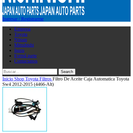
Ingresar / Registrarme
Empresa
Toyota
Nissan
Mitsubishi
Isuzu
Formá parte
Contactanos
Search
Inicio
Shop
Toyota
Filtros
Filtro De Aceite Caja Automatica Toyota
Sw4 2012-2015 (4466-Alt)