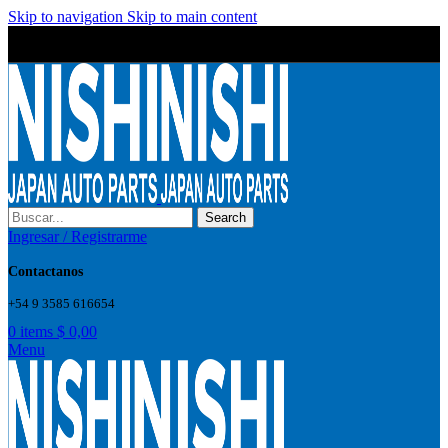
Skip to navigation
Skip to main content
Wrong menu selected
Wrong menu selected
Search
Ingresar / Registrarme
Contactanos
+54 9 3585 616654
0
items
$
0,00
Menu