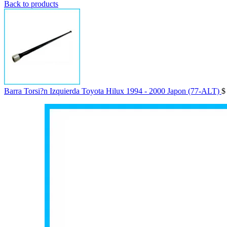
Back to products
Barra Torsi?n Izquierda Toyota Hilux 1994 - 2000 Japon (77-ALT)
$