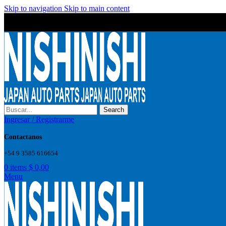
Skip to navigation
Skip to main content
Wrong menu selected
Wrong menu selected
Search
Ingresar / Registrarme
Contactanos
+54 9 3585 616654
0
items
$
0,00
Menu