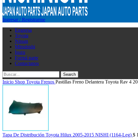
Ingresar / Registrarme
Empresa
Toyota
Nissan
Mitsubishi
Isuzu
Formá parte
Contactanos
Search
Inicio
Shop
Toyota
Frenos
Pastillas Freno Delantera Toyota Rav 4 
Tapa De Distribución Toyota Hilux 2005-2015 NISHI (1164-Leg)
$
1