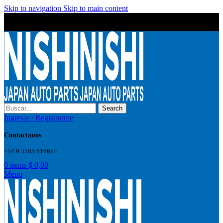
Skip to navigation
Skip to main content
Wrong menu selected
Wrong menu selected
Search
Ingresar / Registrarme
Contactanos
+54 9 3585 616654
0
items
$
0,00
Menu