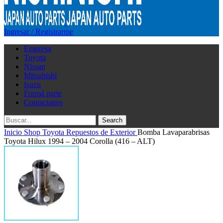
Ingresar / Registrarme
Empresa
Toyota
Nissan
Mitsubishi
Isuzu
Formá parte
Contactanos
Search
Inicio
Shop
Toyota
Repuestos de Exterior
Bomba Lavaparabrisas
Toyota Hilux 1994 – 2004 Corolla (416 – ALT)