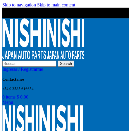
Skip to navigation
Skip to main content
Wrong menu selected
Wrong menu selected
Search
Ingresar / Registrarme
Contactanos
+54 9 3585 616654
0
items
$
0,00
Menu