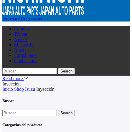
Ingresar / Registrarme
Empresa
Toyota
Nissan
Mitsubishi
Isuzu
Formá parte
Contactanos
Search
Read more
Inyección
Inicio
Shop
Isuzu
Inyección
Buscar
Search
Categorías del producto