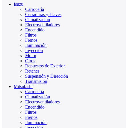
Isuzu
Carrocería
Cerraduras y Llaves
Climatizacion
Electroventiladores
Encendido
Filtros
Frenos
Iluminación
Inyección
Motor
Otros
Repuestos de Exterior
Retenes
Suspensión y Dirección
Transmisión
Mitsubishi
Carrocería
Climatización
Electroventiladores
Encendido
Filtros
Frenos
Iluminación
Inyección