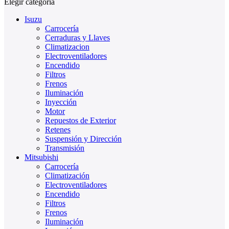
Elegir categoría
Isuzu
Carrocería
Cerraduras y Llaves
Climatizacion
Electroventiladores
Encendido
Filtros
Frenos
Iluminación
Inyección
Motor
Repuestos de Exterior
Retenes
Suspensión y Dirección
Transmisión
Mitsubishi
Carrocería
Climatización
Electroventiladores
Encendido
Filtros
Frenos
Iluminación