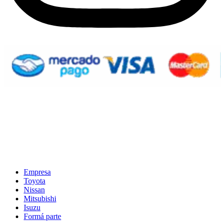
Empresa
Toyota
Nissan
Mitsubishi
Isuzu
Formá parte