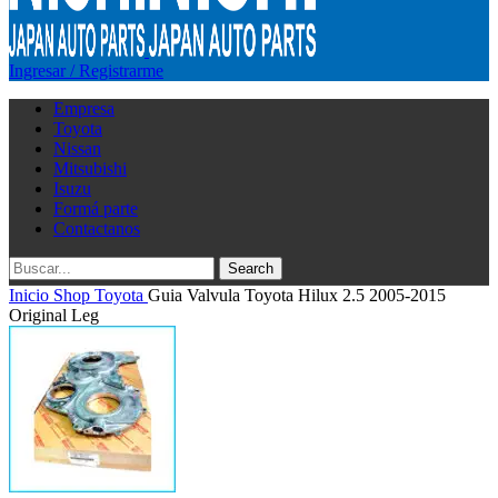
Ingresar / Registrarme
Empresa
Toyota
Nissan
Mitsubishi
Isuzu
Formá parte
Contactanos
Search
Inicio
Shop
Toyota
Guia Valvula Toyota Hilux 2.5 2005-2015
Original Leg