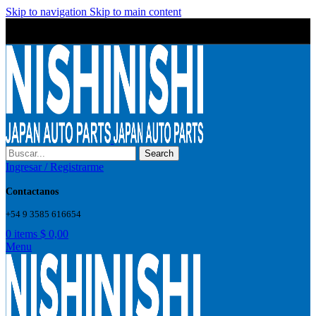
Skip to navigation
Skip to main content
Wrong menu selected
Wrong menu selected
Search
Ingresar / Registrarme
Contactanos
+54 9 3585 616654
0
items
$
0,00
Menu