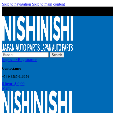
Skip to navigation
Skip to main content
Wrong menu selected
Wrong menu selected
Search
Ingresar / Registrarme
Contactanos
+54 9 3585 616654
0
items
$
0,00
Menu