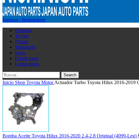
Ingresar / Registrarme
Empresa
Toyota
Nissan
Mitsubishi
Isuzu
Formá parte
Contactanos
Search
Inicio
Shop
Toyota
Motor
Actuador Turbo Toyota Hilux 2016-2019 O
Bomba Aceite Toyota Hilux 2016-2020 2.4-2.8 Original (4099-Leg)