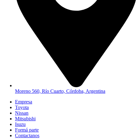
Moreno 560, Río Cuarto, Córdoba, Argentina
Empresa
Toyota
Nissan
Mitsubishi
Isuzu
Formá parte
Contactanos