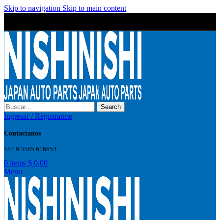
Skip to navigation
Skip to main content
Wrong menu selected
Wrong menu selected
Search
Ingresar / Registrarme
Contactanos
+54 9 3585 616654
0
items
$
0,00
Menu