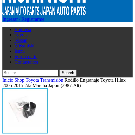
Ingresar / Registrarme
Empresa
Toyota
Nissan
Mitsubishi
Isuzu
Formá parte
Contactanos
Search
Inicio
Shop
Toyota
Transmisión
Rodillo Engranaje Toyota Hilux
2005-2015 2da Marcha Japon (2987-Alt)